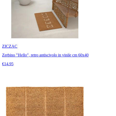
ZICZAC
Zerbino "Hello", retro antiscivolo in vinile cm 60x40
€14.95