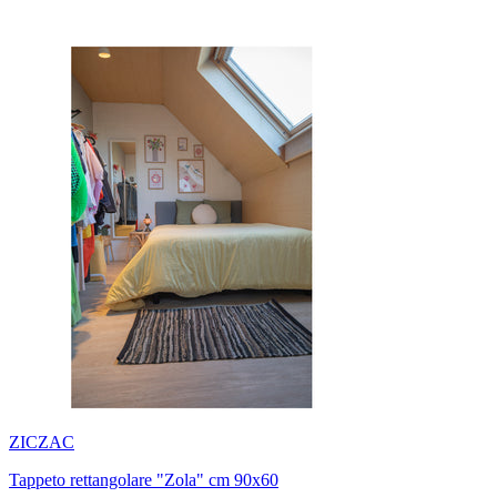
ZICZAC
Tappeto rettangolare "Zola" cm 90x60