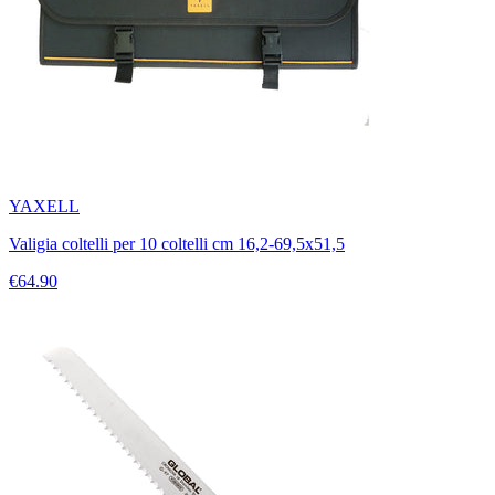
YAXELL
Valigia coltelli per 10 coltelli cm 16,2-69,5x51,5
€64.90