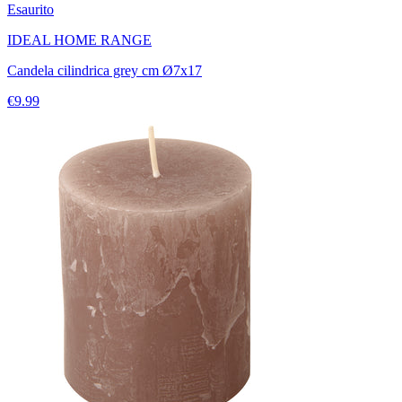
Esaurito
IDEAL HOME RANGE
Candela cilindrica grey cm Ø7x17
€9.99