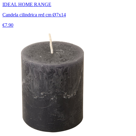
IDEAL HOME RANGE
Candela cilindrica red cm Ø7x14
€7.90