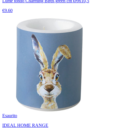
Lume tondo Charming Birds green cm Ø9x10,5
€9.60
Esaurito
IDEAL HOME RANGE