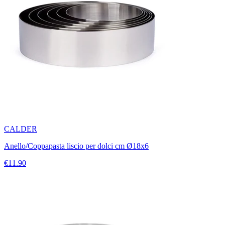
CALDER
Anello/Coppapasta liscio per dolci cm Ø18x6
€11.90