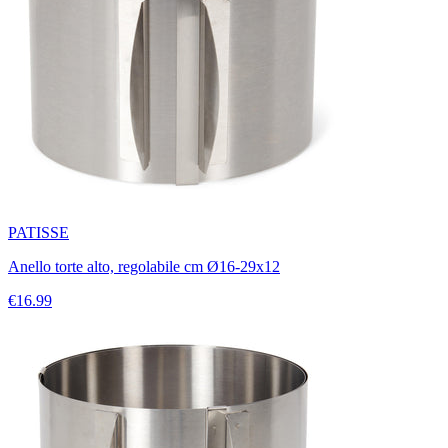
PATISSE
Anello torte alto, regolabile cm Ø16-29x12
€16.99