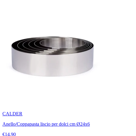
CALDER
Anello/Coppapasta liscio per dolci cm Ø24x6
€14.90