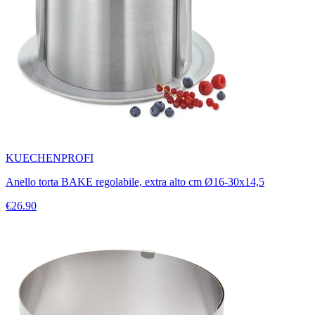
KUECHENPROFI
Anello torta BAKE regolabile, extra alto cm Ø16-30x14,5
€26.90