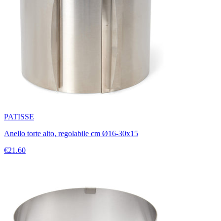
PATISSE
Anello torte alto, regolabile cm Ø16-30x15
€21.60