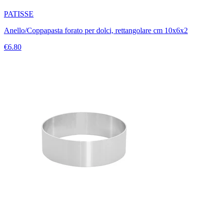
PATISSE
Anello/Coppapasta forato per dolci, rettangolare cm 10x6x2
€6.80