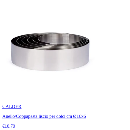
CALDER
Anello/Coppapasta liscio per dolci cm Ø16x6
€10.70