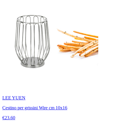
LEE YUEN
Cestino per grissini Wire cm 10x16
€23.60