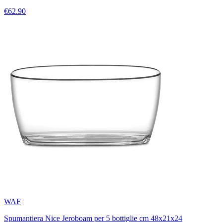
€62.90
WAF
Spumantiera Nice Jeroboam per 5 bottiglie cm 48x21x24