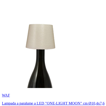
WAF
Lampada a paralume a LED "ONE-LIGHT MOON" cm Ø10,4x7,6