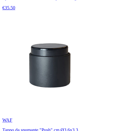
€35.50
WAF
Tappo da spumante "Push" cm Ø3,6x3,3